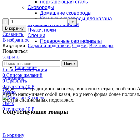
нержавеющая сталь
Сковороды
Домашние сковороды
Крышки-сковороды для казана
Количество
Шумовки и половники
Садж
В корзину
Пчаки, ножи
сковорода
Сравнить
Специи
чугунная
В избранное
Подарочные сертификаты
510
Категории:
Саджи и подставки
,
Саджи
,
Все товары
Оплата и доставка
мм
Поделиться
Контакты
закрыть
Поиск
Описание
Логин / Регистрация
0
Список желаний
Описание
0
Сравнить
0
пунктов
/
0
Р
Садж — это традиционная посуда восточных стран, особенно Аз
Меню
Чем то напоминает собой казан, но у него форма более пологая
стол на специальных подставках.
0
пунктов
/
0
Р
Сопутствующие товары
В корзину