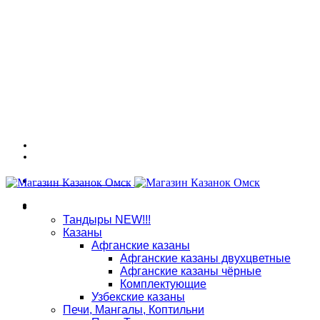
Адрес: г. Омск, ул. 7-я Северная 117
График работы: ПНД - СБ: 10:00 - 18:00, ВСК: выходной
Связаться в WhatsApp
8 (909) 535-70-25
Магазин
Тандыры NEW!!!
Казаны
Афганские казаны
Афганские казаны двухцветные
Афганские казаны чёрные
Комплектующие
Узбекские казаны
Печи, Мангалы, Коптильни