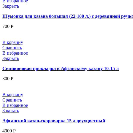
В избранное
Закрыть
Шумовка для казана большая (22-100 л.) с деревянной ручко
700
Р
В корзину
Сравнить
В избранное
Закрыть
Силиконовая прокладка к Афганскому казану 10-15 л
300
Р
В корзину
Сравнить
В избранное
Закрыть
Афганский казан-скороварка 15 л двухцветный
4900
Р