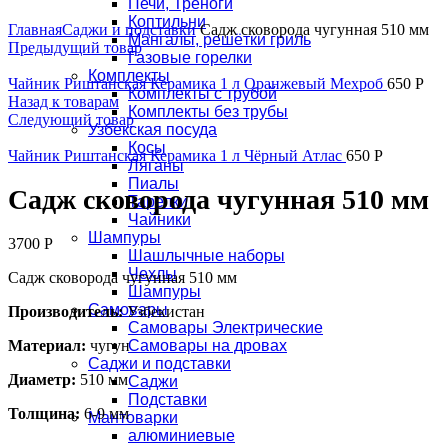
Печи, Треноги
Увеличить
Коптильни
Главная
Саджи и подставки
Садж сковорода чугунная 510 мм
Мангалы, решётки гриль
Предыдущий товар
Газовые горелки
Комплекты
Чайник Риштанская Керамика 1 л Оранжевый Мехроб
650
Р
Комплекты с трубой
Назад к товарам
Комплекты без трубы
Следующий товар
Узбекская посуда
Косы
Чайник Риштанская Керамика 1 л Чёрный Атлас
650
Р
Ляганы
Пиалы
Садж сковорода чугунная 510 мм
Тарелки
Чайники
Шампуры
3700
Р
Шашлычные наборы
Чехлы
Садж сковорода чугунная 510 мм
Шампуры
Самовары
Производитель:
Узбекистан
Самовары Электрические
Материал:
чугун
Самовары на дровах
Саджи и подставки
Диаметр:
510 мм
Саджи
Подставки
Толщина:
6-9 мм
Мантоварки
алюминиевые