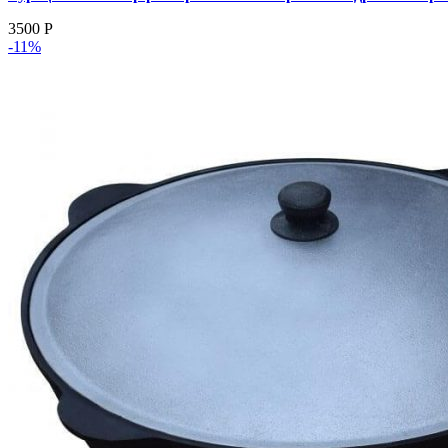
3500
Р
-11%