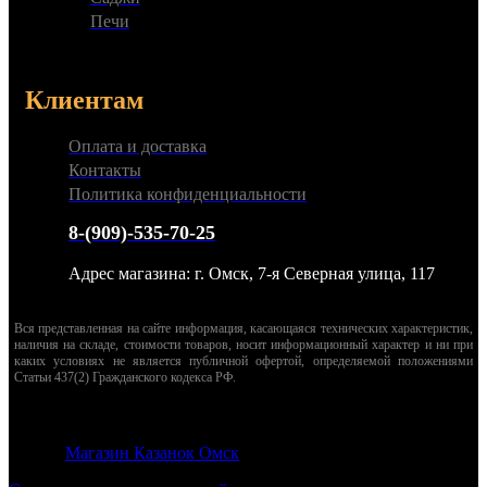
Печи
Клиентам
Оплата и доставка
Контакты
Политика конфиденциальности
8-(909)-535-70-25
Адрес магазина: г. Омск, 7-я Северная улица, 117
Вся представленная на сайте информация, касающаяся технических характеристик,
наличия на складе, стоимости товаров, носит информационный характер и ни при
каких условиях не является публичной офертой, определяемой положениями
Статьи 437(2) Гражданского кодекса РФ.
© 2026
Магазин Казанок Омск
. Все права защищены