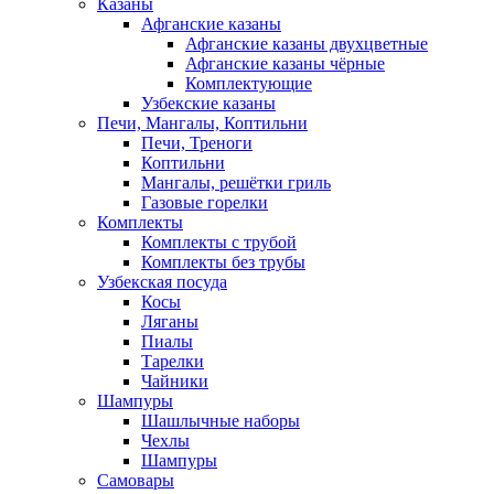
Казаны
Афганские казаны
Афганские казаны двухцветные
Афганские казаны чёрные
Комплектующие
Узбекские казаны
Печи, Мангалы, Коптильни
Печи, Треноги
Коптильни
Мангалы, решётки гриль
Газовые горелки
Комплекты
Комплекты с трубой
Комплекты без трубы
Узбекская посуда
Косы
Ляганы
Пиалы
Тарелки
Чайники
Шампуры
Шашлычные наборы
Чехлы
Шампуры
Самовары