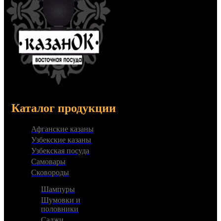
Каталог продукции
Афганские казаны
Узбекские казаны
Узбекская посуда
Самовары
Сковороды
Шампуры
Шумовки и
половники
Саджи