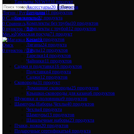
Тандыры NEW!!!
31 продукт
Аксессуары
20 продуктов
Поиск
Тандыры
11 продуктов
Логин / Регистрация
Комплекты
22 продукта
0
Список желаний
Комплекты без трубы
10 продуктов
0
Сравнить
Комплекты с трубой
12 продуктов
0
пунктов
/
0
Р
Узбекская посуда
71 продукт
Меню
Косы
10 продуктов
Ляганы
24 продукта
Пиалы
12 продуктов
0
пунктов
/
0
Р
Тарелки
14 продуктов
Чайники
11 продуктов
Саджи и подставки
16 продуктов
Подставки
4 продукта
Саджи
12 продуктов
Сковороды
31 продукт
Домашние сковороды
25 продуктов
Крышки-сковороды для казана
6 продуктов
Шумовки и половники
9 продуктов
Шампуры,Наборы,Чехлы
40 продуктов
Чехлы
4 продукта
Шампуры
13 продуктов
Шашлычные наборы
23 продукта
Пчаки, ножи
20 продуктов
Подарочные сертификаты
4 продукта