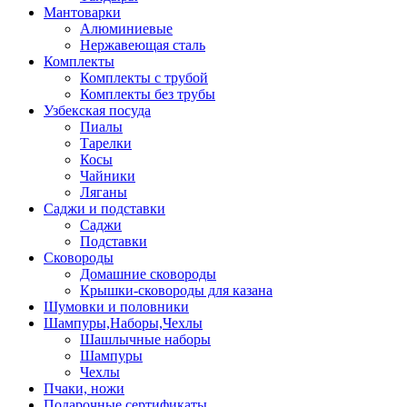
Мантоварки
Алюминиевые
Нержавеющая сталь
Комплекты
Комплекты с трубой
Комплекты без трубы
Узбекская посуда
Пиалы
Тарелки
Косы
Чайники
Ляганы
Саджи и подставки
Саджи
Подставки
Сковороды
Домашние сковороды
Крышки-сковороды для казана
Шумовки и половники
Шампуры,Наборы,Чехлы
Шашлычные наборы
Шампуры
Чехлы
Пчаки, ножи
Подарочные сертификаты