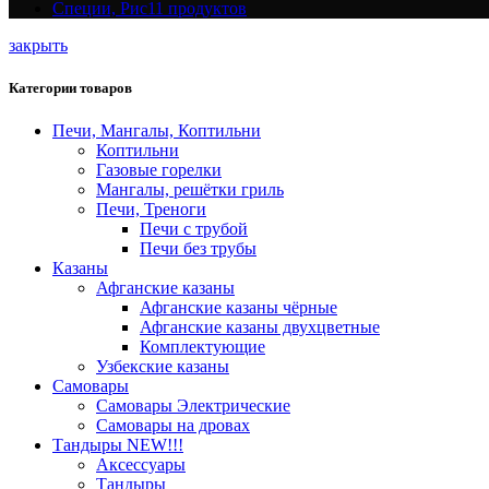
Специи, Рис
11 продуктов
закрыть
Категории товаров
Печи, Мангалы, Коптильни
Коптильни
Газовые горелки
Мангалы, решётки гриль
Печи, Треноги
Печи с трубой
Печи без трубы
Казаны
Афганские казаны
Афганские казаны чёрные
Афганские казаны двухцветные
Комплектующие
Узбекские казаны
Самовары
Самовары Электрические
Самовары на дровах
Тандыры NEW!!!
Аксессуары
Тандыры