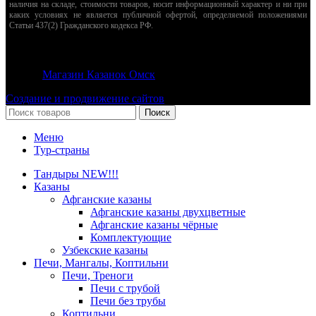
наличия на складе, стоимости товаров, носит информационный характер и ни при
каких условиях не является публичной офертой, определяемой положениями
Статьи 437(2) Гражданского кодекса РФ.
© 2026
Магазин Казанок Омск
. Все права защищены
Создание и продвижение сайтов
Поиск
Меню
Тур-страны
Тандыры NEW!!!
Казаны
Афганские казаны
Афганские казаны двухцветные
Афганские казаны чёрные
Комплектующие
Узбекские казаны
Печи, Мангалы, Коптильни
Печи, Треноги
Печи с трубой
Печи без трубы
Коптильни