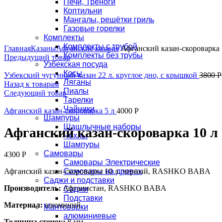
Печи, Треноги
Коптильни
Мангалы, решётки гриль
Газовые горелки
Комплекты
Увеличить
Комплекты с трубой
Главная
Казаны
Афганские казаны
Афганский казан-скороварка 
Комплекты без трубы
Предыдущий товар
Узбекская посуда
Косы
Узбекский чугунный казан 22 л. круглое дно, с крышкой
3800
Р
Ляганы
Назад к товарам
Пиалы
Следующий товар
Тарелки
Чайники
Афганский казан-скороварка 5 л
4000
Р
Шампуры
Шашлычные наборы
Афганский казан-скороварка 10 л
Чехлы
Шампуры
Самовары
4300
Р
Самовары Электрические
Афганский казан-скороварка 10 л. черный, RASHKO BABA
Самовары на дровах
Саджи и подставки
Производитель:
Афганистан, RASHKO BABA
Саджи
Подставки
Материал:
алюминий
Мантоварки
алюминиевые
Толщина стенок:
8 мм