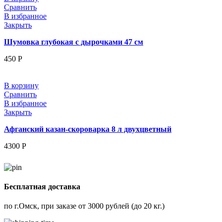
Сравнить
В избранное
Закрыть
Шумовка глубокая с дырочками 47 см
450
Р
В корзину
Сравнить
В избранное
Закрыть
Афганский казан-скороварка 8 л двухцветный
4300
Р
Бесплатная доставка
по г.Омск, при заказе от 3000 рублей (до 20 кг.)