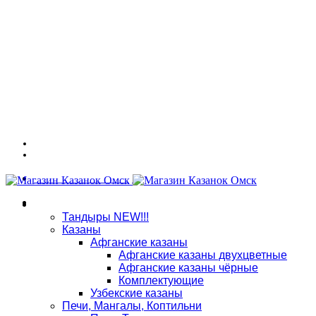
Адрес: г. Омск, ул. 7-я Северная 117
График работы: ПНД - СБ: 10:00 - 18:00, ВСК: выходной
Связаться в WhatsApp
8 (909) 535-70-25
Магазин
Тандыры NEW!!!
Казаны
Афганские казаны
Афганские казаны двухцветные
Афганские казаны чёрные
Комплектующие
Узбекские казаны
Печи, Мангалы, Коптильни