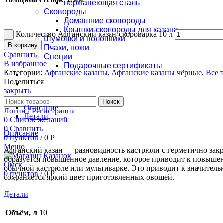
нержавеющая сталь
Сковороды
Домашние сковороды
Крышки-сковороды для казана
Количество Афганский казан-скороварка 10 л
Шумовки и половники
В корзину
Пчаки, ножи
Сравнить
Специи
В избранное
Подарочные сертификаты
Категории:
Афганские казаны
,
Афганские казаны чёрные
,
Все 
Оплата и доставка
Поделиться
Контакты
закрыть
Поиск
Описание
Логин / Регистрация
Детали
0
Список желаний
0
Сравнить
Описание
0
пунктов
/
0
Р
Меню
Афганский казан — разновидность кастрюли с герметично зак
образуется повышенное давление, которое приводит к повышен
обычной кастрюле или мультиварке. Это приводит к значительн
0
пунктов
/
0
Р
сохраняется яркий цвет приготовленных овощей.
Детали
Объём, л
10