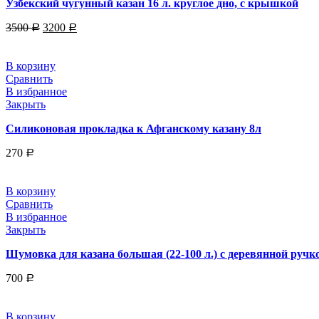
Узбекский чугунный казан 16 л. круглое дно, с крышкой
3500
3200
Р
Р
В корзину
Сравнить
В избранное
Закрыть
Силиконовая прокладка к Афганскому казану 8л
270
Р
В корзину
Сравнить
В избранное
Закрыть
Шумовка для казана большая (22-100 л.) с деревянной ручко
700
Р
В корзину