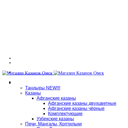
Адрес: г. Омск, ул. 7-я Северная 117
График работы: ПНД - СБ: 10:00 - 18:00, ВСК: выходной
Связаться в WhatsApp
8 (909) 535-70-25
Магазин
Тандыры NEW!!!
Казаны
Афганские казаны
Афганские казаны двухцветные
Афганские казаны чёрные
Комплектующие
Узбекские казаны
Печи, Мангалы, Коптильни