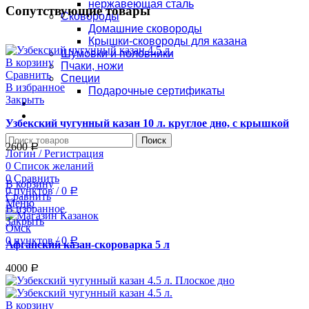
нержавеющая сталь
Сопутствующие товары
Сковороды
Домашние сковороды
Крышки-сковороды для казана
Шумовки и половники
В корзину
Пчаки, ножи
Сравнить
Специи
В избранное
Подарочные сертификаты
Закрыть
Оплата и доставка
Контакты
Узбекский чугунный казан 10 л. круглое дно, с крышкой
Поиск
2600
Р
Логин / Регистрация
0
Список желаний
0
Сравнить
В корзину
0
пунктов
/
0
Р
Сравнить
Меню
В избранное
Закрыть
0
пунктов
/
0
Р
Афганский казан-скороварка 5 л
4000
Р
В корзину