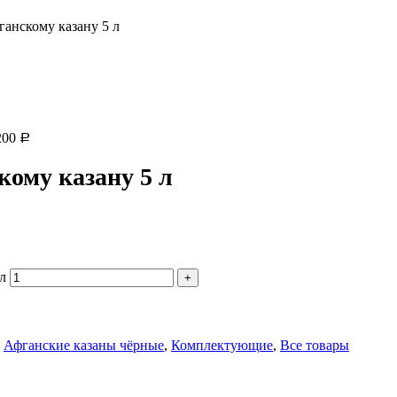
анскому казану 5 л
200
Р
ому казану 5 л
л
Афганские казаны чёрные
,
Комплектующие
,
Все товары