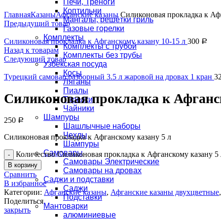
Печи, Треноги
Увеличить
Коптильни
Главная
Казаны
Афганские казаны
Силиконовая прокладка к Афг
Мангалы, решётки гриль
Предыдущий товар
Газовые горелки
Комплекты
Силиконовая прокладка к Афганскому казану 10-15 л
300
Р
Комплекты с трубой
Назад к товарам
Комплекты без трубы
Следующий товар
Узбекская посуда
Косы
Турецкий самовар разборный 3.5 л жаровой на дровах 1 кран
3
Ляганы
Пиалы
Силиконовая прокладка к Афганск
Тарелки
Чайники
Шампуры
250
Р
Шашлычные наборы
Чехлы
Силиконовая прокладка к Афганскому казану 5 л
Шампуры
Самовары
Количество Силиконовая прокладка к Афганскому казану 5 
Самовары Электрические
В корзину
Самовары на дровах
Сравнить
Саджи и подставки
В избранное
Саджи
Категории:
Афганские казаны
,
Афганские казаны двухцветные
,
Подставки
Поделиться
Мантоварки
закрыть
алюминиевые