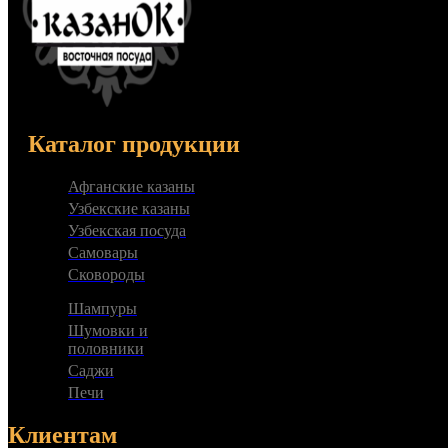
Каталог продукции
Афганские казаны
Узбекские казаны
Узбекская посуда
Самовары
Сковороды
Шампуры
Шумовки и
половники
Саджи
Печи
Клиентам