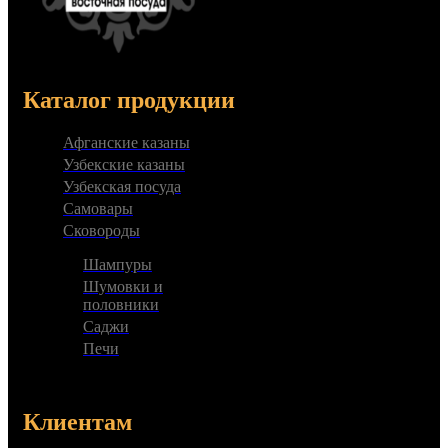
Каталог продукции
Афганские казаны
Узбекские казаны
Узбекская посуда
Самовары
Сковороды
Шампуры
Шумовки и
половники
Саджи
Печи
Клиентам