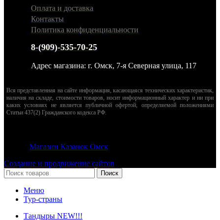
Оплата и доставка
Контакты
Политика конфиденциальности
8-(909)-535-70-25
Адрес магазина: г. Омск, 7-я Северная улица, 117
Вся представленная на сайте информация, касающаяся технических характеристик,
наличия на складе, стоимости товаров, носит информационный характер и ни при
каких условиях не является публичной офертой, определяемой положениями
Статьи 437(2) Гражданского кодекса РФ.
© 2026
Магазин Казанок Омск
. Все права защищены
Создание и продвижение сайтов
Поиск
Меню
Тур-страны
Тандыры NEW!!!