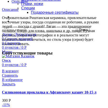
Мехроб
Описание
Пчаки, ножи
плоский
Специи
Описание
Подарочные сертификаты
Оплата и доставка
Очаровательная Риштанская керамика, привлекательные
Контакты
восточные узоры, посуда созданная не роботами, а руками
людей — посуда с душой! Ляган — это традиционное
Поиск
большое блюдо для плова, шашлыка и др. пищи. Ручная
Логин / Регистрация
роспись, узоры на фотографии и в реальности могут
0
Список желаний
незначительно отличаться, но стиль узора (серия) будет
0
Сравнить
соответствовать.
0
пунктов
/
0
Р
Меню
Сопутствующие товары
0
пунктов
/
0
Р
В корзину
Сравнить
В избранное
Закрыть
Силиконовая прокладка к Афганскому казану 10-15 л
300
Р
-11%