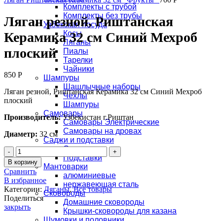
Комплекты с трубой
Комплекты без трубы
Ляган резной, Риштанская
Узбекская посуда
Косы
Керамика 32 см Синий Мехроб
Ляганы
плоский
Пиалы
Тарелки
Чайники
850
Р
Шампуры
Шашлычные наборы
Ляган резной, Риштанская Керамика 32 см Синий Мехроб
Чехлы
плоский
Шампуры
Самовары
Производитель:
Узбекистан г.Риштан
Самовары Электрические
Самовары на дровах
Диаметр:
32 см
Саджи и подставки
Саджи
Количество
Подставки
Ляган
В корзину
Мантоварки
резной,
Сравнить
алюминиевые
Риштанская
В избранное
нержавеющая сталь
Керамика
Категории:
Ляганы
,
Все товары
Сковороды
32
Поделиться
Домашние сковороды
см
закрыть
Крышки-сковороды для казана
Синий
Шумовки и половники