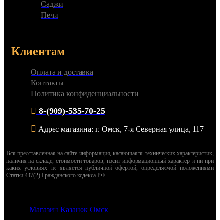
Саджи
Печи
Клиентам
Оплата и доставка
Контакты
Политика конфиденциальности
8-(909)-535-70-25
Адрес магазина: г. Омск, 7-я Северная улица, 117
Вся представленная на сайте информация, касающаяся технических характеристик,
наличия на складе, стоимости товаров, носит информационный характер и ни при
каких условиях не является публичной офертой, определяемой положениями
Статьи 437(2) Гражданского кодекса РФ.
© 2026
Магазин Казанок Омск
. Все права защищены