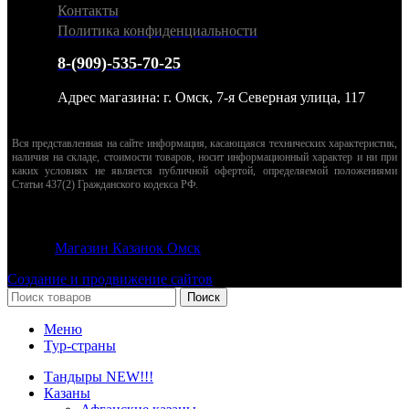
Контакты
Политика конфиденциальности
8-(909)-535-70-25
Адрес магазина: г. Омск, 7-я Северная улица, 117
Вся представленная на сайте информация, касающаяся технических характеристик,
наличия на складе, стоимости товаров, носит информационный характер и ни при
каких условиях не является публичной офертой, определяемой положениями
Статьи 437(2) Гражданского кодекса РФ.
© 2026
Магазин Казанок Омск
. Все права защищены
Создание и продвижение сайтов
Поиск
Меню
Тур-страны
Тандыры NEW!!!
Казаны