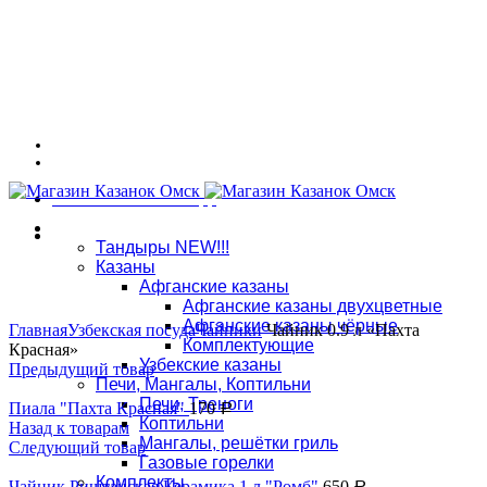
Адрес: г. Омск, ул. 7-я Северная 117
График работы: ПНД - СБ: 10:00 - 18:00, ВСК: выходной
Связаться в WhatsApp
Магазин
8 (909) 535-70-25
Тандыры NEW!!!
Казаны
Адрес: г. Омск, ул. 7-я Северная 117, тел.:
8 (909) 535-70-25
Афганские казаны
Афганские казаны двухцветные
Увеличить
Афганские казаны чёрные
Главная
Узбекская посуда
Чайники
Чайник 0.9 л «Пахта
Комплектующие
Красная»
Узбекские казаны
Предыдущий товар
Печи, Мангалы, Коптильни
Печи, Треноги
Пиала "Пахта Красная"
170
Р
Коптильни
Назад к товарам
Мангалы, решётки гриль
Следующий товар
Газовые горелки
Комплекты
Чайник Риштанская Керамика 1 л "Ромб"
650
Р