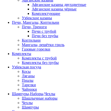
Афганские казаны
Афганские казаны двухцветные
Афганские казаны чёрные
Комплектующие
Узбекские казаны
Печи, Мангалы, Коптильни
Печи, Треноги
Печи с трубой
Печи без трубы
Коптильни
Мангалы, решётки гриль
Газовые горелки
Комплекты
Комплекты с трубой
Комплекты без трубы
Узбекская посуда
Косы
Ляганы
Пиалы
Тарелки
Чайники
Шампуры,Наборы,Чехлы
Шашлычные наборы
Чехлы
Шампуры