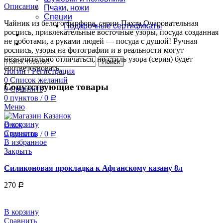
Описание
Пчаки, ножи
Специи
Чайник из белого фарфора, серии Пахта.Очаровательная
Подарочные сертификаты
роспись, привлекательные восточные узоры, посуда созданная
Оплата и доставка
не роботами, а руками людей — посуда с душой! Ручная
Контакты
роспись, узоры на фотографии и в реальности могут
незначительно отличаться, но стиль узора (серия) будет
Поиск
соответствовать.
Логин / Регистрация
0
Список желаний
Сопутствующие товары
0
Сравнить
0
пунктов
/
0
Р
Меню
В корзину
Сравнить
0
пунктов
/
0
Р
В избранное
Закрыть
Силиконовая прокладка к Афганскому казану 8л
270
Р
В корзину
Сравнить