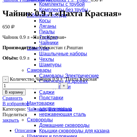
Комплекты с трубой
Комплекты без трубы
Чайник 0.9 л «Пахта Красная»
Узбекская посуда
Косы
Ляганы
650
Р
Пиалы
Чайник 0.9 л «Пахта Красная»
Тарелки
Чайники
Производитель:
Узбекистан г.Риштан
Шампуры
Шашлычные наборы
Объём:
0.9 л
Чехлы
Шампуры
Самовары
Самовары Электрические
Количество Чайник 0.9 л "Пахта Красная"
Самовары на дровах
Саджи и подставки
Саджи
В корзину
Подставки
Сравнить
Мантоварки
В избранное
алюминиевые
Категории:
Чайники
,
Все товары
нержавеющая сталь
Поделиться
Сковороды
закрыть
Домашние сковороды
Описание
Крышки-сковороды для казана
Шумовки и половники