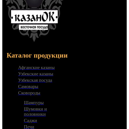
Каталог продукции
Афганские казаны
Узбекские казаны
Узбекская посуда
Самовары
Сковороды
Шампуры
Шумовки и
половники
Саджи
Печи