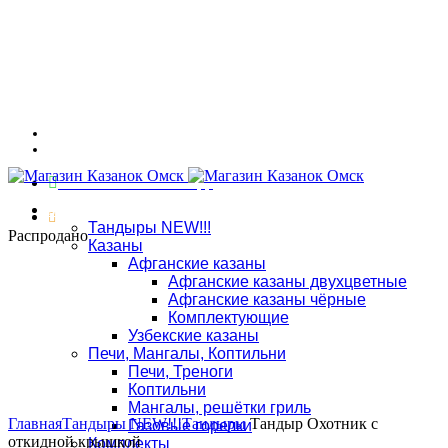
Адрес: г. Омск, ул. 7-я Северная 117
График работы: ПНД - СБ: 10:00 - 18:00, ВСК: выходной
Связаться в WhatsApp
Магазин
8 (909) 535-70-25
Тандыры NEW!!!
Распродано
Казаны
Адрес: г. Омск, ул. 7-я Северная 117, тел.:
8 (909) 535-70-25
Афганские казаны
Афганские казаны двухцветные
Афганские казаны чёрные
Комплектующие
Узбекские казаны
Печи, Мангалы, Коптильни
Печи, Треноги
Коптильни
Увеличить
Мангалы, решётки гриль
Главная
Тандыры NEW!!!
Тандыры
Тандыр Охотник c
Газовые горелки
откидной крышкой
Комплекты