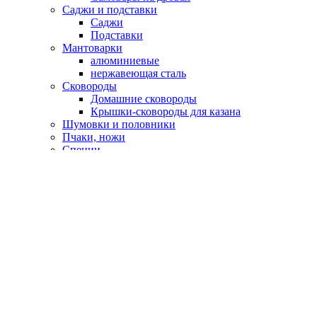
Саджи и подставки
Саджи
Подставки
Мантоварки
алюминиевые
нержавеющая сталь
Сковороды
Домашние сковороды
Крышки-сковороды для казана
Шумовки и половники
Пчаки, ножи
Специи
Подарочные сертификаты
Оплата и доставка
Контакты
Корзина
закрыть
Сайдбар
Вход
закрыть
Нет аккаунта?