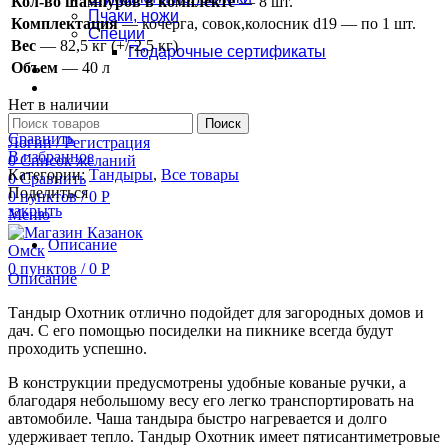
Кол-во шампуров в комплекте
— 8 шт.
Пчаки, ножи
Комплектация
— кочерга, совок,колосник d19 — по 1 шт.
Специи
Вес
— 82,5 кг (+/-2,5 кг)
Подарочные сертификаты
Объем
— 40 л
Оплата и доставка
Контакты
Нет в наличии
Поиск
Сравнить
Логин / Регистрация
В избранное
0
Список желаний
Категории:
Тандыры
,
Все товары
0
Сравнить
Поделиться
0
пунктов
/
0
Р
закрыть
Меню
Описание
0
пунктов
/
0
Р
Описание
Тандыр Охотник отлично подойдет для загородных домов и
дач. С его помощью посиделки на пикнике всегда будут
проходить успешно.
В конструкции предусмотрены удобные кованые ручки, а
благодаря небольшому весу его легко транспортировать на
автомобиле. Чаша тандыра быстро нагревается и долго
удерживает тепло. Тандыр Охотник имеет пятисантиметровые