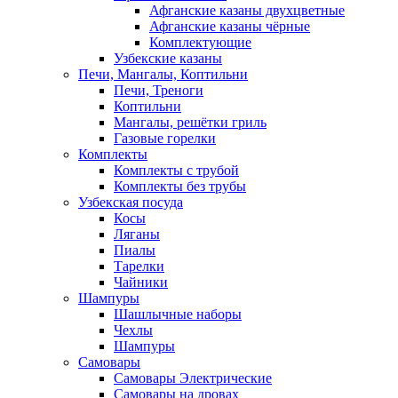
Афганские казаны двухцветные
Афганские казаны чёрные
Комплектующие
Узбекские казаны
Печи, Мангалы, Коптильни
Печи, Треноги
Коптильни
Мангалы, решётки гриль
Газовые горелки
Комплекты
Комплекты с трубой
Комплекты без трубы
Узбекская посуда
Косы
Ляганы
Пиалы
Тарелки
Чайники
Шампуры
Шашлычные наборы
Чехлы
Шампуры
Самовары
Самовары Электрические
Самовары на дровах