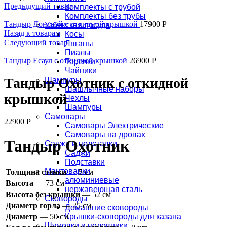
Предыдущий товар
Комплекты с трубой
Комплекты без трубы
Тандыр Донской с откидной крышкой
17900
Р
Узбекская посуда
Назад к товарам
Косы
Следующий товар
Ляганы
Пиалы
Тандыр Есаул c откидной крышкой
26900
Р
Тарелки
Чайники
Тандыр Охотник c откидной
Шампуры
Шашлычные наборы
крышкой
Чехлы
Шампуры
Самовары
22900
Р
Самовары Электрические
Самовары на дровах
Тандыр Охотник
Саджи и подставки
Саджи
Подставки
Мантоварки
Толщина стенки
— 5 см
алюминиевые
Высота
— 73 см
нержавеющая сталь
Высота без крышки
— 52 см
Сковороды
Диаметр горла
— 25 см
Домашние сковороды
Крышки-сковороды для казана
Диаметр
— 50 см
Шумовки и половники