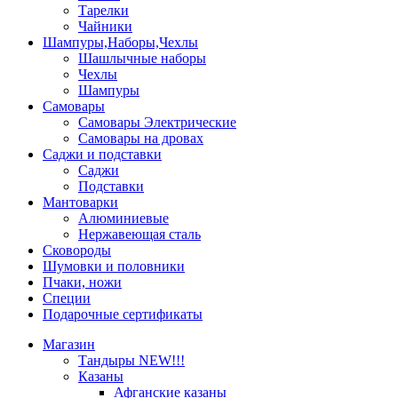
Тарелки
Чайники
Шампуры,Наборы,Чехлы
Шашлычные наборы
Чехлы
Шампуры
Самовары
Самовары Электрические
Самовары на дровах
Саджи и подставки
Саджи
Подставки
Мантоварки
Алюминиевые
Нержавеющая сталь
Сковороды
Шумовки и половники
Пчаки, ножи
Специи
Подарочные сертификаты
Магазин
Тандыры NEW!!!
Казаны
Афганские казаны