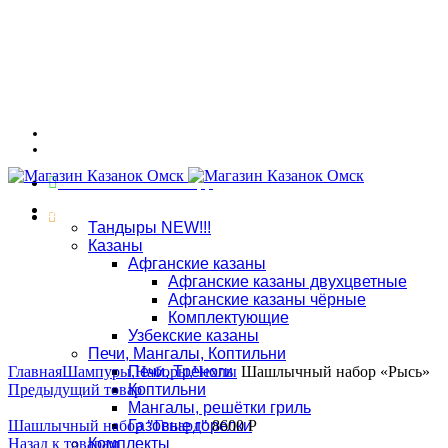
Адрес: г. Омск, ул. 7-я Северная 117
График работы: ПНД - СБ: 10:00 - 18:00, ВСК: выходной
Связаться в WhatsApp
Магазин
8 (909) 535-70-25
Тандыры NEW!!!
Казаны
Адрес: г. Омск, ул. 7-я Северная 117, тел.:
8 (909) 535-70-25
Афганские казаны
Афганские казаны двухцветные
Афганские казаны чёрные
Комплектующие
Узбекские казаны
Увеличить
Печи, Мангалы, Коптильни
Главная
Шампуры,Наборы,Чехлы
Печи, Треноги
Шашлычный набор «Рысь»
Предыдущий товар
Коптильни
Мангалы, решётки гриль
Шашлычный набор "Гепард"
Газовые горелки
8600
Р
Назад к товарам
Комплекты