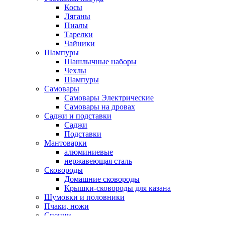
Косы
Ляганы
Пиалы
Тарелки
Чайники
Шампуры
Шашлычные наборы
Чехлы
Шампуры
Самовары
Самовары Электрические
Самовары на дровах
Саджи и подставки
Саджи
Подставки
Мантоварки
алюминиевые
нержавеющая сталь
Сковороды
Домашние сковороды
Крышки-сковороды для казана
Шумовки и половники
Пчаки, ножи
Специи
Подарочные сертификаты