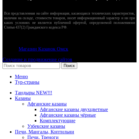
Вся представленная на сайте информация, касающаяся технических характеристик,
наличия на складе, стоимости товаров, носит информационный характер и ни при
каких условиях не является публичной офертой, определяемой положениями
Статьи 437(2) Гражданского кодекса РФ.
© 2026
Магазин Казанок Омск
. Все права защищены
Создание и продвижение сайтов
Поиск
Меню
Тур-страны
Тандыры NEW!!!
Казаны
Афганские казаны
Афганские казаны двухцветные
Афганские казаны чёрные
Комплектующие
Узбекские казаны
Печи, Мангалы, Коптильни
Печи, Треноги