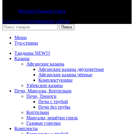
© 2026
Магазин Казанок Омск
. Все права защищены
Создание и продвижение сайтов
Поиск
Меню
Тур-страны
Тандыры NEW!!!
Казаны
Афганские казаны
Афганские казаны двухцветные
Афганские казаны чёрные
Комплектующие
Узбекские казаны
Печи, Мангалы, Коптильни
Печи, Треноги
Печи с трубой
Печи без трубы
Коптильни
Мангалы, решётки гриль
Газовые горелки
Комплекты
Комплекты с трубой