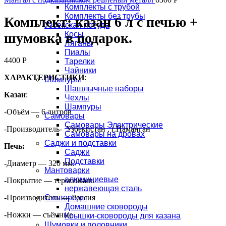
Комплекты с трубой
Комплекты без трубы
Комплект: казан 6 л с печью +
Узбекская посуда
Косы
шумовка в подарок.
Ляганы
Пиалы
4400
Р
Тарелки
Чайники
ХАРАКТЕРИСТИКИ
:
Шампуры
Шашлычные наборы
Казан
:
Чехлы
Шампуры
-Объём — 6 литров
Самовары
Самовары Электрические
-Производитель- Узбекистан , г.Наманган
Самовары на дровах
Саджи и подставки
Печь:
Саджи
Подставки
-Диаметр — 320 мм.
Мантоварки
алюминиевые
-Покрытие — термоэмаль
нержавеющая сталь
-Производитель — Россия
Сковороды
Домашние сковороды
-Ножки — съёмные
Крышки-сковороды для казана
Шумовки и половники