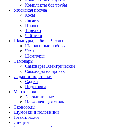
Комплекты без трубы
Узбекская посуда
Косы
Ляганы
Пиалы
Тарелки
Чайники
Шампуры,Наборы,Чехлы
Шашлычные наборы
Чехлы
Шампуры
Самовары
Самовары Электрические
Самовары на дровах
Саджи и подставки
Саджи
Подставки
Мантоварки
Алюминиевые
Нержавеющая сталь
Сковороды
Шумовки и половники
Пчаки, ножи
Специи