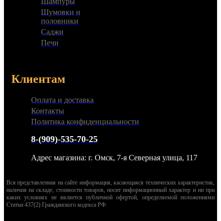
Шампуры
Шумовки и
половники
Саджи
Печи
Клиентам
Оплата и доставка
Контакты
Политика конфиденциальности
8-(909)-535-70-25
Адрес магазина: г. Омск, 7-я Северная улица, 117
Вся представленная на сайте информация, касающаяся технических характеристик,
наличия на складе, стоимости товаров, носит информационный характер и ни при
каких условиях не является публичной офертой, определяемой положениями
Статьи 437(2) Гражданского кодекса РФ.