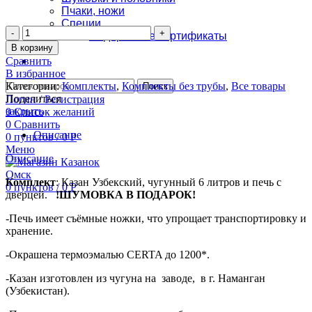
Пчаки, ножи
Специи
Количество
Подарочные сертификаты
Комплект:
В корзину
Оплата и доставка
казан
Сравнить
Контакты
6
В избранное
л
Категории:
Комплекты
,
Комплекты без трубы
,
Все товары
Поиск
с
Поделиться
Логин / Регистрация
печью
закрыть
0
Список желаний
+
0
Сравнить
шумовка
Описание
0
пунктов
/
0
Р
в
Меню
подарок.
Описание
Комплект
: Казан Узбекский, чугунный 6 литров и печь с
0
пунктов
/
0
Р
дверцей.
!ШУМОВКА В ПОДАРОК!
-Печь имеет съёмные ножки, что упрощает транспортировку и
хранение.
-Окрашена термоэмалью CERTA до 1200*.
-Казан изготовлен из чугуна на заводе, в г. Наманган
(Узбекистан).