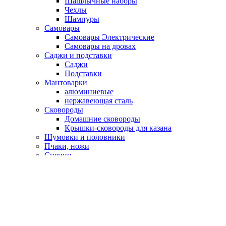
Шашлычные наборы
Чехлы
Шампуры
Самовары
Самовары Электрические
Самовары на дровах
Саджи и подставки
Саджи
Подставки
Мантоварки
алюминиевые
нержавеющая сталь
Сковороды
Домашние сковороды
Крышки-сковороды для казана
Шумовки и половники
Пчаки, ножи
Специи
Подарочные сертификаты
Оплата и доставка
Контакты
Корзина
закрыть
Сайдбар