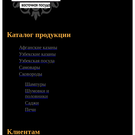
Каталог продукции
Афганские казаны
Узбекские казаны
Узбекская посуда
Самовары
Сковороды
Шампуры
Шумовки и
половники
Саджи
Печи
Клиентам