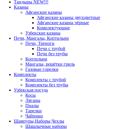
Тандыры NEW!!!
Казаны
Афганские казаны
Афганские казаны двухцветные
Афганские казаны чёрные
Комплектующие
Узбекские казаны
Печи, Мангалы, Коптильни
Печи, Треноги
Печи с трубой
Печи без трубы
Коптильни
Мангалы, решётки гриль
Газовые горелки
Комплекты
Комплекты с трубой
Комплекты без трубы
Узбекская посуда
Косы
Ляганы
Пиалы
Тарелки
Чайники
Шампуры,Наборы,Чехлы
Шашлычные наборы