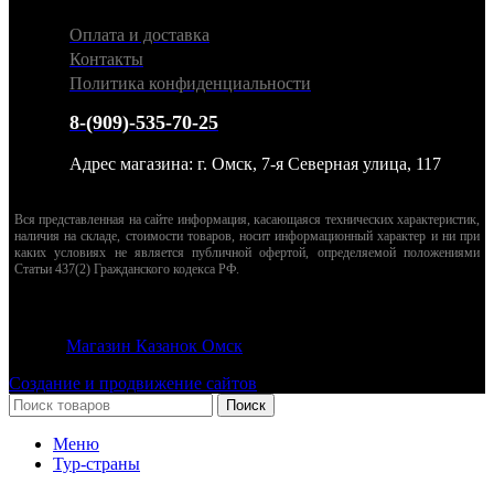
Оплата и доставка
Контакты
Политика конфиденциальности
8-(909)-535-70-25
Адрес магазина: г. Омск, 7-я Северная улица, 117
Вся представленная на сайте информация, касающаяся технических характеристик,
наличия на складе, стоимости товаров, носит информационный характер и ни при
каких условиях не является публичной офертой, определяемой положениями
Статьи 437(2) Гражданского кодекса РФ.
© 2026
Магазин Казанок Омск
. Все права защищены
Создание и продвижение сайтов
Поиск
Меню
Тур-страны