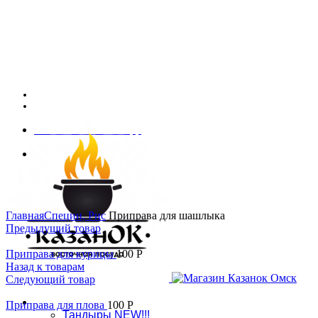
Адрес: г. Омск, ул. 7-я Северная 117
График работы: ПНД - СБ: 10:00 - 18:00, ВСК: выходной
Связаться в WhatsApp
8 (909) 535-70-25
Адрес: г. Омск, ул. 7-я Северная 117, тел.:
8 (909) 535-70-25
Увеличить
Главная
Специи, Рис
Приправа для шашлыка
Предыдущий товар
Приправа для курицы
100
Р
Назад к товарам
Следующий товар
Магазин
Приправа для плова
100
Р
Тандыры NEW!!!