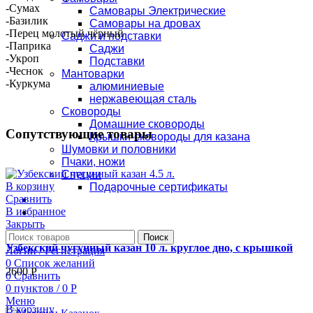
-Сумах
Самовары Электрические
-Базилик
Самовары на дровах
-Перец молотый чёрный
Саджи и подставки
-Паприка
Саджи
-Укроп
Подставки
-Чеснок
Мантоварки
-Куркума
алюминиевые
нержавеющая сталь
Сковороды
Домашние сковороды
Сопутствующие товары
Крышки-сковороды для казана
Шумовки и половники
Пчаки, ножи
Специи
В корзину
Подарочные сертификаты
Сравнить
Оплата и доставка
В избранное
Контакты
Закрыть
Поиск
Узбекский чугунный казан 10 л. круглое дно, с крышкой
Логин / Регистрация
0
Список желаний
2600
Р
0
Сравнить
0
пунктов
/
0
Р
Меню
В корзину