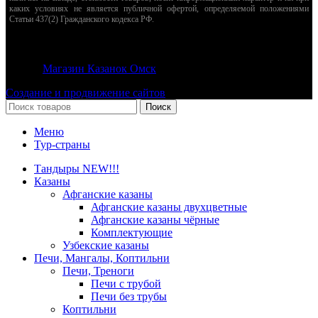
каких условиях не является публичной офертой, определяемой положениями
Статьи 437(2) Гражданского кодекса РФ.
© 2026
Магазин Казанок Омск
. Все права защищены
Создание и продвижение сайтов
Поиск
Меню
Тур-страны
Тандыры NEW!!!
Казаны
Афганские казаны
Афганские казаны двухцветные
Афганские казаны чёрные
Комплектующие
Узбекские казаны
Печи, Мангалы, Коптильни
Печи, Треноги
Печи с трубой
Печи без трубы
Коптильни