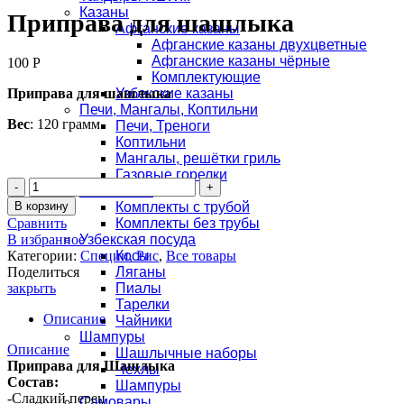
Казаны
Приправа для шашлыка
Афганские казаны
Афганские казаны двухцветные
Афганские казаны чёрные
100
Р
Комплектующие
Приправа для шашлыка
Узбекские казаны
Печи, Мангалы, Коптильни
Вес
: 120 грамм.
Печи, Треноги
Коптильни
Мангалы, решётки гриль
Газовые горелки
Количество
Комплекты
Приправа
В корзину
Комплекты с трубой
для
Сравнить
Комплекты без трубы
шашлыка
В избранное
Узбекская посуда
Категории:
Специи, Рис
,
Все товары
Косы
Поделиться
Ляганы
закрыть
Пиалы
Тарелки
Описание
Чайники
Шампуры
Описание
Шашлычные наборы
Приправа для Шашлыка
Чехлы
Состав:
Шампуры
-Сладкий перец
Самовары