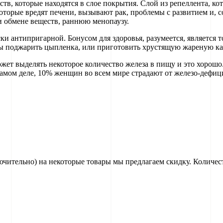
в, которые находятся в слое покрытия. Слой из репеллента, ко
орые вредят печени, вызывают рак, проблемы с развитием и, с
 обмене веществ, раннюю менопаузу.
ки антипригарной. Бонусом для здоровья, разумеется, является 
обы поджарить цыпленка, или приготовить хрустящую жареную к
ожет выделять некоторое количество железа в пищу и это хорошо
амом деле, 10% женщин во всем мире страдают от железо-дефиц
лючительно) на некоторые товары мы предлагаем скидку. Количе