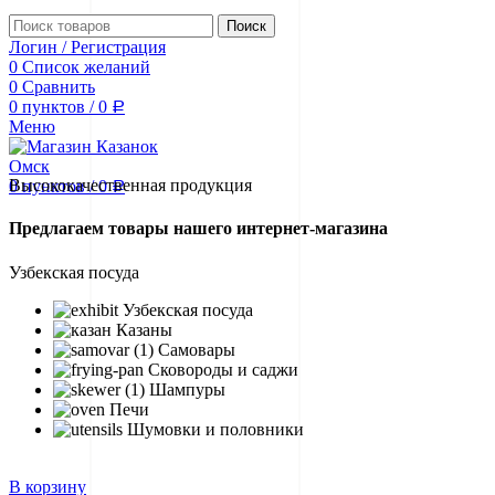
Поиск
Логин / Регистрация
0
Список желаний
0
Сравнить
0
пунктов
/
0
Р
Меню
Высококачественная продукция
0
пунктов
/
0
Р
Предлагаем товары нашего интернет-магазина
Узбекская посуда
Узбекская посуда
Казаны
Самовары
Сковороды и саджи
Шампуры
Печи
Шумовки и половники
В корзину