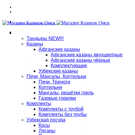
Адрес: г. Омск, ул. 7-я Северная 117
График работы: ПНД - СБ: 10:00 - 18:00, ВСК: выходной
Связаться в WhatsApp
8 (909) 535-70-25
Магазин
Тандыры NEW!!!
Казаны
Афганские казаны
Афганские казаны двухцветные
Афганские казаны чёрные
Комплектующие
Узбекские казаны
Печи, Мангалы, Коптильни
Печи, Треноги
Коптильни
Мангалы, решётки гриль
Газовые горелки
Комплекты
Комплекты с трубой
Комплекты без трубы
Узбекская посуда
Косы
Ляганы