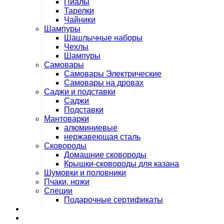
Пиалы
Тарелки
Чайники
Шампуры
Шашлычные наборы
Чехлы
Шампуры
Самовары
Самовары Электрические
Самовары на дровах
Саджи и подставки
Саджи
Подставки
Мантоварки
алюминиевые
нержавеющая сталь
Сковороды
Домашние сковороды
Крышки-сковороды для казана
Шумовки и половники
Пчаки, ножи
Специи
Подарочные сертификаты
Оплата и доставка
Контакты