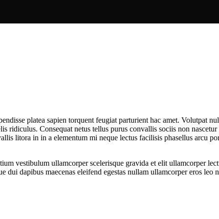
spendisse platea sapien torquent feugiat parturient hac amet. Volutpat nu
elis ridiculus. Consequat netus tellus purus convallis sociis non nascetu
nvallis litora in in a elementum mi neque lectus facilisis phasellus arcu 
etium vestibulum ullamcorper scelerisque gravida et elit ullamcorper lec
que dui dapibus maecenas eleifend egestas nullam ullamcorper eros leo