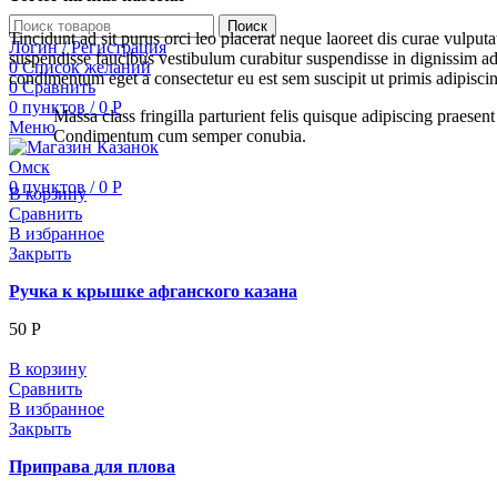
Поиск
Tincidunt ad sit purus orci leo placerat neque laoreet dis curae vulp
Логин / Регистрация
suspendisse faucibus vestibulum curabitur suspendisse in dignissim ad
0
Список желаний
condimentum eget a consectetur eu est sem suscipit ut primis adipiscing
0
Сравнить
0
пунктов
/
0
Р
Massa class fringilla parturient felis quisque adipiscing praesent
Меню
Condimentum cum semper conubia.
0
пунктов
/
0
Р
В корзину
Сравнить
В избранное
Закрыть
Ручка к крышке афганского казана
50
Р
В корзину
Сравнить
В избранное
Закрыть
Приправа для плова