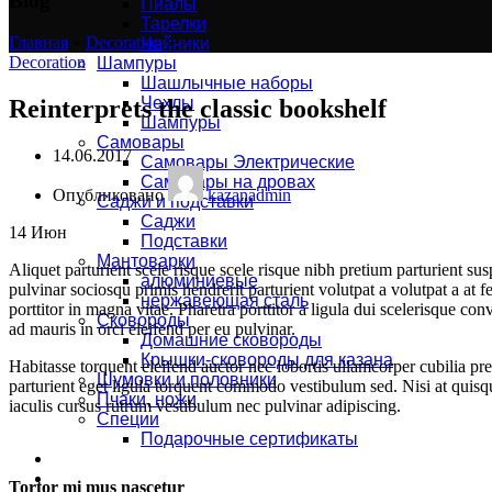
Blog
Пиалы
Тарелки
Главная
»
Decoration
»
Чайники
Decoration
Шампуры
Шашлычные наборы
Чехлы
Reinterprets the classic bookshelf
Шампуры
Самовары
14.06.2017
Самовары Электрические
Самовары на дровах
Опубликовано
kazanadmin
Саджи и подставки
Саджи
14
Июн
Подставки
Мантоварки
Aliquet parturient scele risque scele risque nibh pretium parturient su
алюминиевые
pulvinar sociosqu primis hendrerit parturient volutpat a volutpat a at f
нержавеющая сталь
porttitor in magna vitae. Pharetra porttitor a ligula dui scelerisque co
Сковороды
ad mauris in orci eleifend per eu pulvinar.
Домашние сковороды
Крышки-сковороды для казана
Habitasse torquent eleifend auctor nec lobortis ullamcorper cubilia pr
Шумовки и половники
parturient eget ligula torquent commodo vestibulum sed. Nisi at quis
Пчаки, ножи
iaculis cursus rutrum vestibulum nec pulvinar adipiscing.
Специи
Подарочные сертификаты
Оплата и доставка
Контакты
Tortor mi mus nascetur