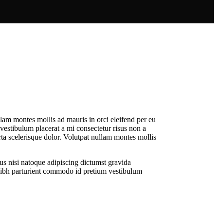
llam montes mollis ad mauris in orci eleifend per eu
r vestibulum placerat a mi consectetur risus non a
porta scelerisque dolor. Volutpat nullam montes mollis
tus nisi natoque adipiscing dictumst gravida
 nibh parturient commodo id pretium vestibulum